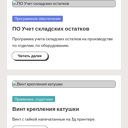
Опубликовано
Программное обеспечение
в
ПО Учет складских остатков
Программа учета складских остатков на производстве
по отделам, по оборудованию.
Читать далее
Опубликовано
Приемники, отдатчики
в
Винт крепления катушки
Винт с гайкой напечатанные на 3д принтере.