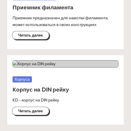
в
Приемник филамента
Приемник предназначен для намотки филамента,
может использоваться в своих конструкциях
Читать далее
Опубликовано
Корпуса
в
Корпус на DIN рейку
KD - корпус на DIN рейку
Читать далее